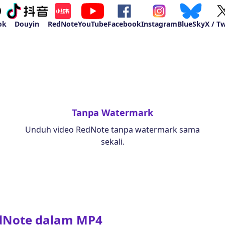
ok
Douyin
RedNote
YouTube
Facebook
Instagram
BlueSky
X / Tw
Tanpa Watermark
Unduh video RedNote tanpa watermark sama
sekali.
dNote dalam MP4