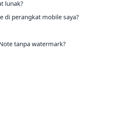
t lunak?
 di perangkat mobile saya?
Note tanpa watermark?
tform lain?